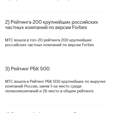
МТС
о технологиях
2) Рейтинга 200 крупнейших российских
Достижения
частных компаний по версии Forbes
Интервью
МТС вошла в
топ-20
рейтинга 200 крупнейших
Финансовая
российских частных компаний по версии Forbes
отчетность
Контакты
Новости
3) Рейтинг РБК 500
в
регионе
МТС вошла в Рейтинг РБК 500 крупнейших по выручке
м и акционерам
компаний России, заняв
1-ое
место среди
Корпоративное
телекомкомпаний и 26 место в общем рейтинге.
управление
Корпоративный
секретарь