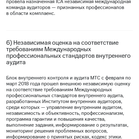
провела назначенная ICA независимая международная
выкупа
команда аудиторов — признанных профессионалов
акций
в области комплаенс.
Дивиденды
Рынок
облигаций
Описание
6) Независимая оценка на соответствие
Еврооблигации-2023
требованиям Международных
Уведомление
профессиональных стандартов внутреннего
о
аудита
погашении
именных
облигаций
Блок внутреннего контроля и аудита МТС с февраля по
Другое
март 2018 года прошел внешнюю независимую оценку
на соответствие требованиям Международных
Регистратор
профессиональных стандартов внутреннего аудита,
Реквизиты
разработанных Институтом внутренних аудиторов,
Контакты
среди которых — управление внутренним аудитом,
йчивое развитие
независимость и объективность, профессионализм,
и деловая этика
программа гарантии и повышения качества,
На главную
выполнение задания, информирование о результатах,
мониторинг решения проблемных вопросов,
информирование о принятых рисках, кодекс этики.