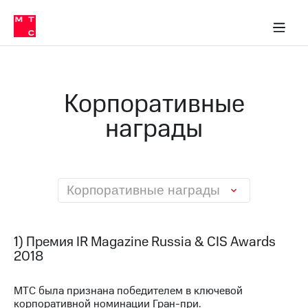
О
сторам и акционерам
Комплаенс и деловая этика
Устойчивое развитие
Медиа-центр
О МТС
О МТС
На главную
компании
О
компании
Стратегия
Стратегия
Карьера
Корпоративные
в МТС
Карьера
в МТС
награды
Пресс-
релизы
История
компании
МТС
о технологиях
Руководство
региона
Корпоративные награды
Правовая
информация
1) Премия IR Magazine Russia & CIS Awards
Контакты
2018
Медиа-центр
МТС была признана победителем в ключевой
Пресс-
корпоративной номинации Гран-при.
релизы