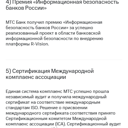
Раскрытие
4) Премия «Информационная безопасность
информации
банков России»
Информация
акционерам
МТС Банк получил премию «Информационная
Документы
безопасность банков России» за успешно
ПАО
реализованный проект в области банковской
"МТС"
информационной безопасности по внедрению
Собрания
платформы
R-Vision.
акционеров
Личный
кабинет
акционера
Акционерный
5) Сертификация Международной
капитал
комплаенс ассоциации
Контроль
и
аудит
Единая система комплаенс МТС успешно прошла
Рынок
независимый аудит и получила международный
акций
сертификат на соответствие международным
стандартам ISO. Решение о присвоении
Описание
международного сертификата соответствия принято
Программа
Сертификационным комитетом Международной
приобретения
комплаенс ассоциации (ICA). Сертификационный аудит
Порядок