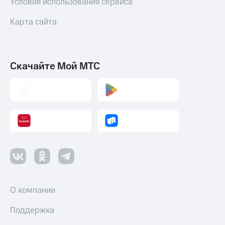
Условия использования сервиса
Смартфоны
Карта сайта
Наушники
и
колонки
Умные
Скачайте Мой МТС
часы
и
трекеры
Умный
дом
Планшеты
Акции
и
скидки
О компании
Все
товары
Поддержка