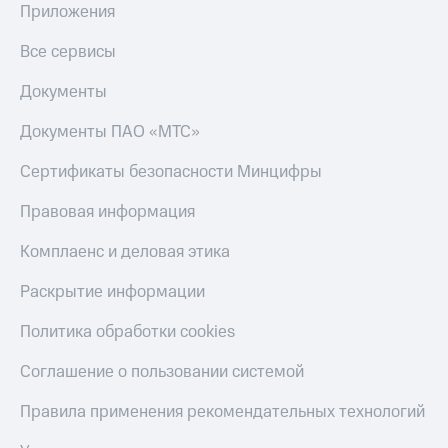
Приложения
Пополнить
номер
Все сервисы
другого
оператора
Документы
Оплата
Документы ПАО «МТС»
интернета
и
ТВ
Сертификаты безопасности Минцифры
Переводы
Правовая информация
с
телефона
Комплаенс и деловая этика
на карту
Раскрытие информации
МТС Pay
Политика обработки cookies
Оплата
по QR-
Соглашение о пользовании системой
коду
за границей
Правила применения рекомендательных технологий
тернет-магазин