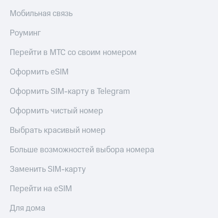
МТС
КИОН
Мобильная связь
Деньги
Строки
МТС
Роуминг
Накопления
Live
Перейти в МТС со своим номером
Откладывайте
Гудок
деньги
и получайте
Оформить eSIM
Мой
доход 15%
МТС
Акции
Оформить SIM-карту в Telegram
Условия
Все
пополнения
Оформить чистый номер
приложения
Финансы
Скидка
Выбрать красивый номер
Инвестиции
30%
на связь
Получайте
Больше возможностей выбора номера
доход
онлайн
Тарифы
Заменить SIM-карту
Страхование
RED,
РИИЛ
Перейти на eSIM
Покупка
и МТС Супер
полисов
дешевле
Для дома
онлайн
при оплате