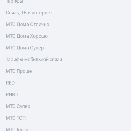
Тарифы
висы и подписки
Сертификаты
МТС
безопасности
Premium
Связь, ТВ и интернет
Всё
Подписка
МТС Дома Отлично
под
на гигабайты
рукой
интернета,
МТС Дома Хорошо
в Мой МТС
фильмы,
музыка
МТС Дома Супер
Посмотрите,
и многое
что
другое
Тарифы мобильной связи
полезного
Семейная
есть
группа
МТС Проще
в нашем
приложении
Скидка
RED
на тарифы,
КИОН
общие
РИИЛ
подписки
КИОН
и услуги,
Музыка
МТС Супер
доступ
к геолокации
КИОН
Кино,
МТС ТОП
Строки
музыка,
книги
МТС Junior