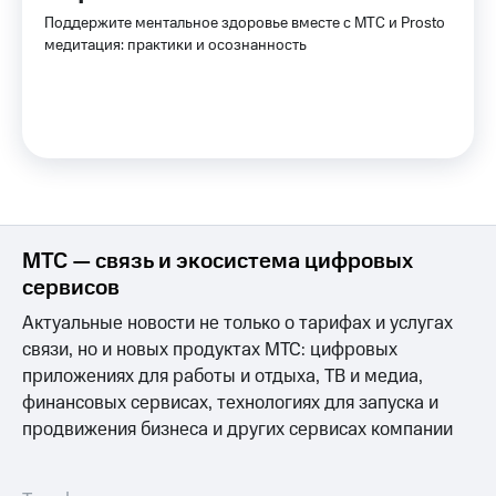
Услуги
149 ₽/
Поддержите ментальное здоровье вместе с МТС и Prosto
мес
медитация: практики и осознанность
Акции
МТС
Домашний
Premium
интернет
Подписка
Домашнее
на гигабайты
ТВ
интернета,
фильмы,
Спутниковое
музыка
ТВ
и многое
МТС — связь и экосистема цифровых
другое
сервисов
Домашний
Семейная
телефон
группа
Актуальные новости не только о тарифах и услугах
связи, но и новых продуктах МТС: цифровых
Перейти
Скидка
в МТС
приложениях для работы и отдыха, ТВ и медиа,
на тарифы,
со своим
общие
финансовых сервисах, технологиях для запуска и
номером
подписки
продвижения бизнеса и других сервисах компании
и услуги,
Поддержка
доступ
к геолокации