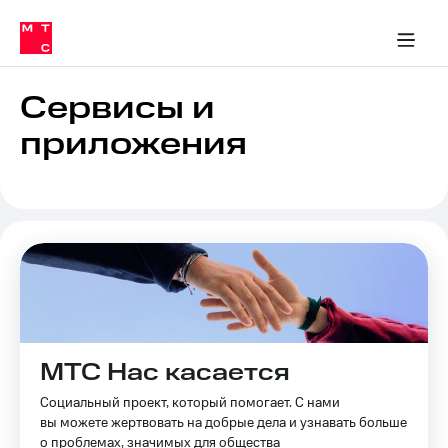
Перенести
ка 30% на связь
обильная связь
Сервисы и подписки
Интернет-магазин
Для дома
Скидка 30% на связь
Личные кабинеты
Финансы
Приложения
номер
ичные кабинеты
в МТС
Мобильная
связь
Сервисы и
Тарифы
Интернет
приложения
и
ТВ
Услуги
Спутниковое
ТВ
Роуминг
МТС
Деньги
Личный
кабинет
Мобильная связь
Скачать
Перенести
приложение
номер
Мой
МТС Нас касается
в МТС
МТС
Акции
Социальный проект, который помогает. С нами
Тарифы
вы можете жертвовать на добрые дела и узнавать больше
Скидка 30%
о проблемах, значимых для общества
Услуги