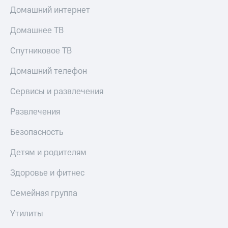
Скидка 30%
с карты
Домашний интернет
на связь
МТС Деньги
Домашнее ТВ
С картой
Обзоры
МТС
товаров
Спутниковое ТВ
Деньги
МТС
Скидки
Домашний телефон
Накопления
до 40%
на смартфоны
Сервисы и развлечения
Откладывайте
деньги
при
и получайте
Развлечения
покупке
доход 15%
со связью
Платежи
Безопасность
МТС
и
переводы
Детям и родителям
Пополнить
Здоровье и фитнес
номер
МТС
Семейная группа
Настройки
Утилиты
автоплатежа