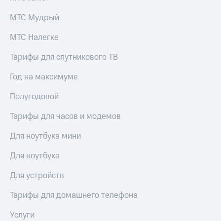
Live
и не
только
МТС Мудрый
Гудок
Безопасность
МТС Налегке
Мой
МТС
Финансы
Тарифы для спутникового ТВ
Все
Детям
Год на максимуме
приложения
и родителям
Полугодовой
Инвестиции
Здоровье
и фитнес
Получайте
Тарифы для часов и модемов
доход
Приложения
онлайн
Для ноутбука мини
от МТС
Страхование
Акции
Для ноутбука
Покупка
полисов
Приложения
Для устройств
онлайн
КИОН
Скидка 30%
Тарифы для домашнего телефона
на связь
КИОН
Музыка
Услуги
С картой