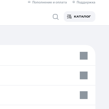
Пополнение и оплата
Поддержка
Скидка 30% на связь
Личные кабинеты
КАТАЛОГ
Мобильная связь
IM-карта для иностранцев
M
Для дома
ерейти в МТС со своим
ой МТС
Сервисы и подписки
фитнес
Приложения от МТС