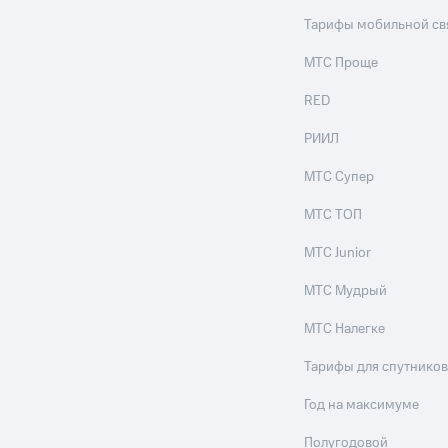
Тарифы мобильной св
ле при оплате с карты МТС Деньги
МТС Проще
RED
РИИЛ
МТС Супер
МТС ТОП
МТС Junior
МТС Мудрый
МТС Налегке
Тарифы для спутников
Год на максимуме
Полугодовой