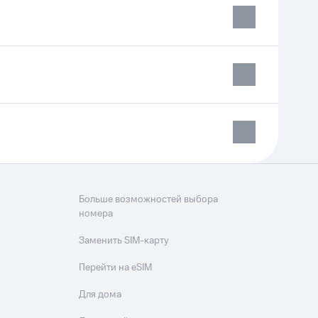
Приложения
Финансы
угого оператора
Оплата
Больше возможностей выбора
номера
Интернет-магазин
скидки
Все товары
Заменить SIM-карту
Перейти на eSIM
Для дома