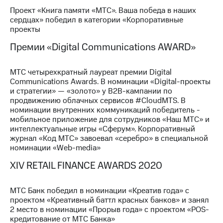
выкупа
Проект «Книга памяти «МТС». Ваша победа в наших
акций
сердцах» победил в категории «Корпоративные
Дивиденды
проекты
Рынок
облигаций
Премии «Digital Communications AWARD»
Описание
МТС четырехкратный лауреат премии Digital
Еврооблигации-2023
Communications Awards. В номинации «Digital-проекты
Уведомление
и стратегии» — «золото» у B2B-кампании по
о
продвижению облачных сервисов #CloudMTS. В
погашении
номинации внутренних коммуникаций победитель -
именных
мобильное приложение для сотрудников «Наш МТС» и
облигаций
интеллектуальные игры «Сферум». Корпоративный
Другое
журнал «Код МТС» завоевал «серебро» в специальной
номинации «Web-media»
Регистратор
Реквизиты
XIV RETAIL FINANCE AWARDS 2020
Контакты
йчивое развитие
и деловая этика
МТС Банк победил в номинации «Креатив года» с
На главную
проектом «Креативный баттл красных банков» и занял
2 место в номинации «Прорыв года» с проектом «POS-
кредитование от МТС Банка»