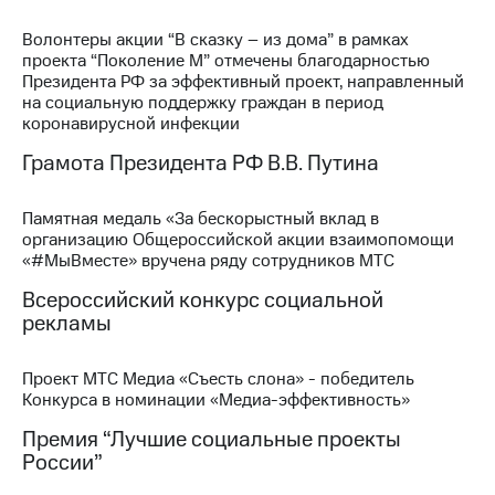
Раскрытие
информации
Волонтеры акции “В сказку – из дома” в рамках
Информация
проекта “Поколение М” отмечены благодарностью
акционерам
Президента РФ за эффективный проект, направленный
Документы
на социальную поддержку граждан в период
ПАО
коронавирусной инфекции
"МТС"
Собрания
Грамота Президента РФ В.В. Путина
акционеров
Личный
кабинет
Памятная медаль «За бескорыстный вклад в
акционера
организацию Общероссийской акции взаимопомощи
Акционерный
«#МыВместе» вручена ряду сотрудников МТС
капитал
Всероссийский конкурс социальной
Контроль
и
рекламы
аудит
Рынок
Проект МТС Медиа «Съесть слона» - победитель
акций
Конкурса в номинации «Медиа-эффективность»
Описание
Премия “Лучшие социальные проекты
Программа
России”
приобретения
Порядок