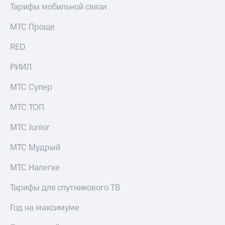
Тарифы мобильной связи
МТС Проще
RED
РИИЛ
МТС Супер
МТС ТОП
МТС Junior
МТС Мудрый
МТС Налегке
Тарифы для спутникового ТВ
Год на максимуме