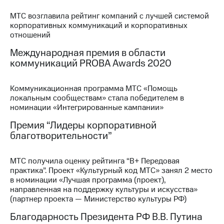
МТС возглавила рейтинг компаний с лучшей системой
МТС
корпоративных коммуникаций и корпоративных
о технологиях
отношений
Достижения
Международная премия в области
коммуникаций PROBA Awards 2020
Интервью
Финансовая
Коммуникационная программа МТС «Помощь
отчетность
локальным сообществам» стала победителем в
номинации «Интегрированные кампании»
Контакты
Премия “Лидеры корпоративной
Новости
благотворительности”
в
регионе
МТС получила оценку рейтинга “В+ Передовая
м и акционерам
практика”. Проект «Культурный код МТС» занял 2 место
Корпоративное
в номинации «Лучшая программа (проект),
управление
направленная на поддержку культуры и искусства»
(партнер проекта — Министерство культуры РФ)
Корпоративный
Благодарность Президента РФ В.В. Путина
секретарь