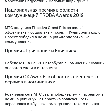
Раскрытие
маркетинг. Подростки и молодые люди до 25»
информации
Национальная премия в области
Информация
коммуникаций PROBA Awards 2019
акционерам
Документы
ПАО
МТС получила Effective Grand Prix за самый
"МТС"
эффективный социальный проект «Культурный код».
Собрания
Проект победил в номинации «Корпоративные
акционеров
коммуникации
Личный
кабинет
Премия «Признание и Влияние»
акционера
Акционерный
капитал
Победа МТС в Санкт-Петербурге в номинации «Лучший
Контроль
оператор связи и интернета»
и
Премия CX Awards в области клиентского
аудит
Рынок
сервиса в номинациях
акций
Розничная сеть МТС стала победителем и лауреатом в
Описание
номинациях «Лучшая практика вовлеченности
Программа
персонала» и «Лучшая команда клиентского опыта»
приобретения
Порядок