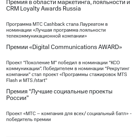
Премия в области маркетинга, лояльности и
выкупа
CRM Loyalty Awards Russia
акций
Дивиденды
Рынок
Программа МТС Cashback стала Лауреатом в
облигаций
номинации «Лучшая программа лояльности
телекоммуникационной компании»
Описание
Еврооблигации-2023
Премии «Digital Communications AWARD»
Уведомление
о
Проект “Поколение М” победил в номинации “КСО
погашении
коммуникации”. Победителем в номинации “Рекрутинг
именных
компании” стал проект «Программы стажировок MTS
облигаций
Flash и MTS /start”
Другое
Премия “Лучшие социальные проекты
Регистратор
России”
Реквизиты
Контакты
йчивое развитие
Проект «МТС – компания для всех/ социальный батл» -
и деловая этика
победитель премии
На главную