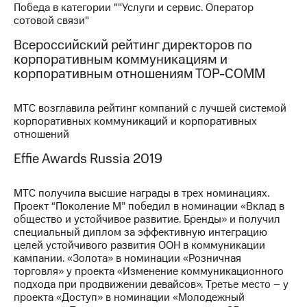
Победа в категории ""Услуги и сервис. Оператор
сотовой связи"
МТС
о технологиях
Всероссийский рейтинг директоров по
корпоративным коммуникациям и
Достижения
корпоративным отношениям ТОР-СОММ
Интервью
МТС возглавила рейтинг компаний с лучшей системой
Финансовая
корпоративных коммуникаций и корпоративных
отчетность
отношений
Контакты
Effie Awards Russia 2019
Новости
в
МТС получила высшие награды в трех номинациях.
регионе
Проект “Поколение М” победил в номинации «Вклад в
общество и устойчивое развитие. Бренды» и получил
специальный диплом за эффективную интеграцию
м и акционерам
Корпоративное
целей устойчивого развития ООН в коммуникации
управление
кампании. «Золота» в номинации «Розничная
торговля» у проекта «Изменение коммуникационного
Корпоративный
подхода при продвижении девайсов». Третье место – у
секретарь
проекта «Доступ» в номинации «Молодежный