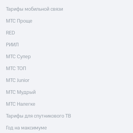
Тарифы мобильной связи
МТС Проще
RED
РИИЛ
МТС Супер
МТС ТОП
МТС Junior
МТС Мудрый
МТС Налегке
Тарифы для спутникового ТВ
Год на максимуме