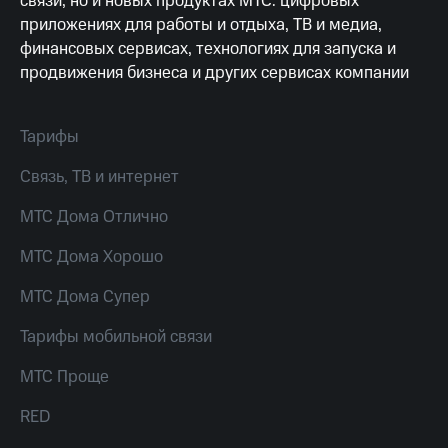
связи, но и новых продуктах МТС: цифровых
висы и подписки
Сертификаты
МТС
приложениях для работы и отдыха, ТВ и медиа,
безопасности
Premium
финансовых сервисах, технологиях для запуска и
Всё
продвижения бизнеса и других сервисах компании
Подписка
под
на гигабайты
рукой
интернета,
в Мой МТС
фильмы,
Тарифы
музыка
Посмотрите,
и многое
Связь, ТВ и интернет
что
другое
полезного
Семейная
МТС Дома Отлично
есть
группа
в нашем
МТС Дома Хорошо
приложении
Скидка
на тарифы,
МТС Дома Супер
КИОН
общие
подписки
Тарифы мобильной связи
КИОН
и услуги,
Музыка
доступ
МТС Проще
к геолокации
КИОН
Кино,
Строки
RED
музыка,
книги