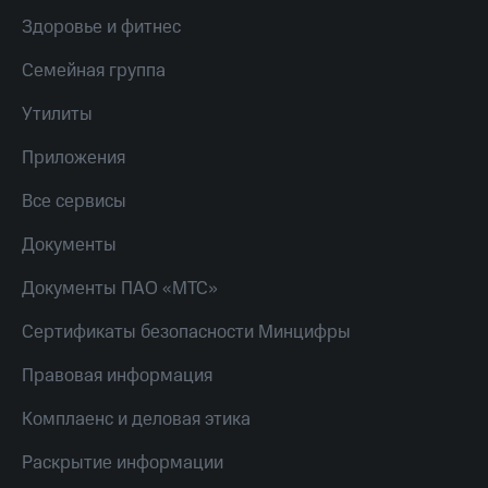
Пополнить
Здоровье и фитнес
номер
другого
Семейная группа
оператора
Утилиты
Оплата
интернета
Приложения
и
ТВ
Все сервисы
Переводы
Документы
с
телефона
Документы ПАО «МТС»
на карту
МТС Pay
Сертификаты безопасности Минцифры
Оплата
Правовая информация
по QR-
коду
Комплаенс и деловая этика
за границей
Раскрытие информации
тернет-магазин