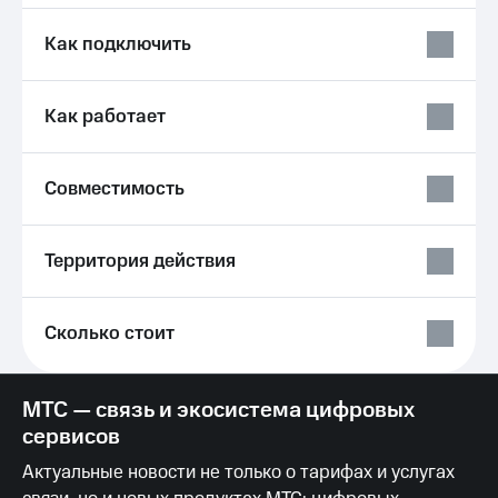
Услуги
149 ₽/
мес
Как подключить
Акции
МТС
Домашний
Premium
Как работает
интернет
Подписка
Домашнее
на гигабайты
ТВ
Совместимость
интернета,
фильмы,
Спутниковое
музыка
ТВ
и многое
Территория действия
другое
Домашний
Семейная
телефон
группа
Сколько стоит
Перейти
Скидка
в МТС
на тарифы,
со своим
общие
МТС — связь и экосистема цифровых
номером
подписки
сервисов
и услуги,
Поддержка
доступ
Актуальные новости не только о тарифах и услугах
к геолокации