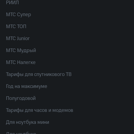
Live
РИИЛ
и не
только
Гудок
МТС Супер
Безопасность
Мой
МТС ТОП
МТС
Финансы
МТС Junior
Все
Детям
приложения
и родителям
МТС Мудрый
Инвестиции
Здоровье
МТС Налегке
и фитнес
Получайте
Тарифы для спутникового ТВ
доход
Приложения
онлайн
от МТС
Год на максимуме
Страхование
Акции
Полугодовой
Покупка
полисов
Приложения
онлайн
Тарифы для часов и модемов
КИОН
Скидка 30%
на связь
Для ноутбука мини
КИОН
Музыка
С картой