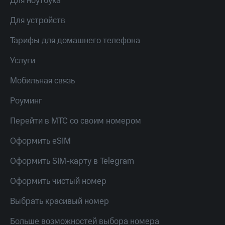
Для ноутбука
МТС
КИОН
Деньги
Строки
Для устройств
МТС
Накопления
Live
Тарифы для домашнего телефона
Откладывайте
Гудок
Услуги
деньги
и получайте
Мой
Мобильная связь
доход 15%
МТС
Акции
Роуминг
Условия
Все
пополнения
приложения
Перейти в МТС со своим номером
Финансы
Скидка
Инвестиции
Оформить eSIM
30%
на связь
Получайте
Оформить SIM-карту в Telegram
доход
онлайн
Тарифы
Оформить чистый номер
Страхование
RED,
РИИЛ
Выбрать красивый номер
Покупка
и МТС Супер
полисов
дешевле
онлайн
при оплате
Больше возможностей выбора номера