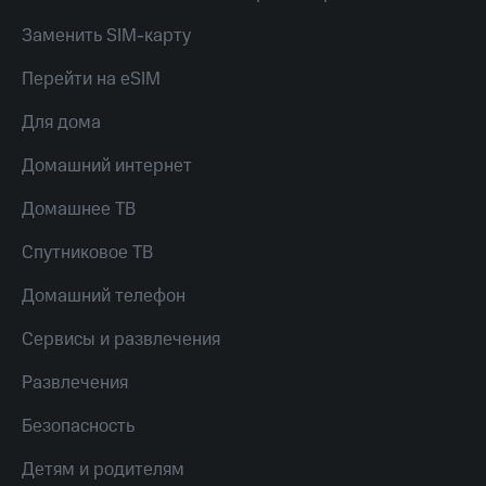
Скидка 30%
с карты
на связь
МТС Деньги
Заменить SIM-карту
С картой
Обзоры
Перейти на eSIM
МТС
товаров
Деньги
Для дома
МТС
Скидки
Накопления
до 40%
Домашний интернет
на смартфоны
Откладывайте
Домашнее ТВ
деньги
при
и получайте
покупке
Спутниковое ТВ
доход 15%
со связью
Платежи
МТС
Домашний телефон
и
переводы
Сервисы и развлечения
Пополнить
номер
Развлечения
МТС
Безопасность
Настройки
автоплатежа
Детям и родителям