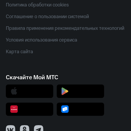
Смартфоны
Политика обработки cookies
Наушники
Соглашение о пользовании системой
и
колонки
Правила применения рекомендательных технологий
Умные
Условия использования сервиса
часы
и
Карта сайта
трекеры
Умный
дом
Скачайте Мой МТС
Планшеты
Акции
и
скидки
Все
товары