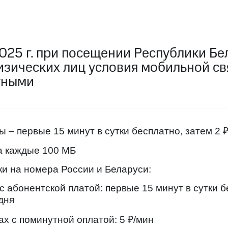
услуги, доступ к геолокации
пасность
Финансы
Детям и родителям
Здоровье и 
ильмы, музыка и многое другое
025 г. при посещении Республики Бе
услуги, доступ к геолокации
ive
Гудок
Мой МТС
Все приложения
изических лиц условия мобильной св
тными
 в нашем приложении
 – первые 15 минут в сутки бесплатно, затем 2 ₽
ive
Гудок
Мой МТС
Все приложения
Инвестиции
за каждые 100 МБ
и на номера России и Беларуси:
ход 15%
с абонентской платой: первые 15 минут в сутки б
ер МТС
Настройки автоплатежа
Пополнить номер др
дня
 на карту
МТС Pay
Оплата по QR-коду за границей
поминутной оплатой: 5 ₽/мин