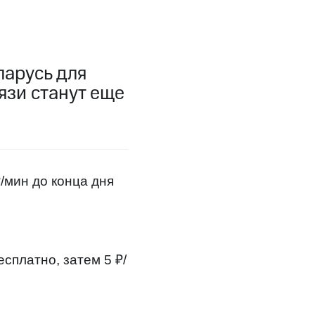
фитнес
Приложения от МТС
Приложения
ларусь для
язи станут еще
Финансы
/мин до конца дня
есплатно, затем 5 ₽/
угого оператора
Оплата
Интернет-магазин