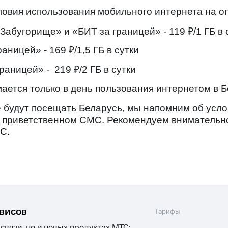
ые часы и трекеры
Умный дом
Планшеты
Акции и 
ловия использования мобильного интернета на о
ход 15%
Забугорище» и «БИТ за границей» - 119 ₽/1 ГБ в 
аницей» - 169 ₽/1,5 ГБ в сутки
аницей» - 219 ₽/2 ГБ в сутки
ле при оплате с карты МТС Деньги
мается только в день пользования интернетом в Б
 будут посещать Беларусь, мы напомним об усло
 приветственном СМС. Рекомендуем внимательно
ТС.
рвисов
Тарифы