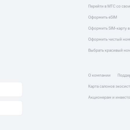
Перейти в МТС со св
Оформить eSIM
Оформить SIM-карту в
Оформить чистый но
Выбрать красивый но
О компании
Подде
Карта салонов экоси
Акционерам и инвест