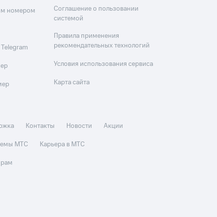
Соглашение о пользовании
оим номером
системой
Правила применения
рекомендательных технологий
 Telegram
Условия использования сервиса
мер
Карта сайта
мер
ржка
Контакты
Новости
Акции
стемы МТС
Карьера в МТС
орам