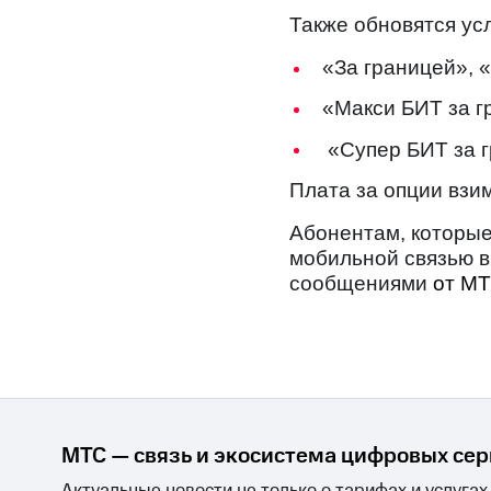
Смартфоны
Наушники и колонки
Умн
МТС Накопления
Также обновятся ус
Откладывайте деньги и получайте до
«За границей», «
Акции
Условия пополнения
«Макси БИТ за гр
Скидка 30% на связь
«Супер БИТ за гр
Тарифы RED, РИИЛ и МТС Супер дешев
Плата за опции взи
Обзоры товаров
Абонентам, которые
мобильной связью в
Скидки до 40%
сообщениями
от М
на смартфоны
при покупке со связью МТС
МТС — связь и экосистема цифровых се