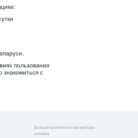
скидки
Все товары
пциях:
сутки
еларуси.
виях пользования
 знакомиться с
Больше возможностей выбора
номера